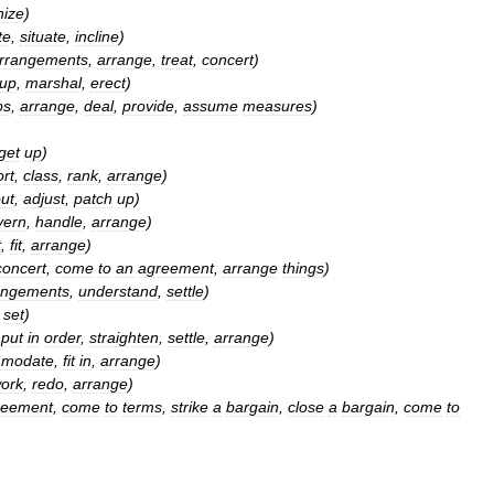
ize
)
te
,
situate
,
incline
)
rrangements
,
arrange
,
treat
,
concert
)
up
,
marshal
,
erect
)
ps
,
arrange
,
deal
,
provide
,
assume
measures
)
get
up
)
ort
,
class
,
rank
,
arrange
)
ut
,
adjust
,
patch
up
)
vern
,
handle
,
arrange
)
t
,
fit
,
arrange
)
concert
,
come
to
an
agreement
,
arrange
things
)
angements
,
understand
,
settle
)
,
set
)
,
put
in
order
,
straighten
,
settle
,
arrange
)
modate
,
fit
in
,
arrange
)
ork
,
redo
,
arrange
)
reement
,
come
to
terms
,
strike
a
bargain
,
close
a
bargain
,
come
to