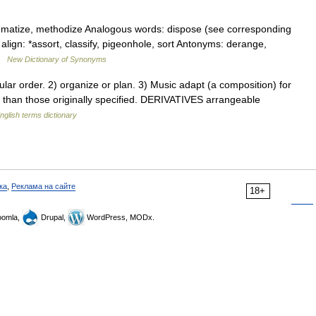
ematize, methodize Analogous words: dispose (see corresponding
align: *assort, classify, pigeonhole, sort Antonyms: derange,
 …
New Dictionary of Synonyms
ular order. 2) organize or plan. 3) Music adapt (a composition) for
 than those originally specified. DERIVATIVES arrangeable
nglish terms dictionary
ка
,
Реклама на сайте
18+
omla,
Drupal,
WordPress, MODx.