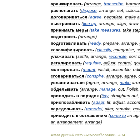
аранжировать
(
arrange
,
transcribe
,
harmon
располагать
(
dispose
,
arrange
,
set
,
colloca
договариваться
(
agree
,
negotiate
,
make
a
выстраивать
(
line
up
,
arrange
,
align
,
draw
принимать
меры
(
take
measures
,
take
ste
подстроить
(
arrange
)
подготавливать
(
ready
,
prepare
,
arrange
,
классифицировать
(
classify
,
categorize
,
s
улаживать
(
settle
,
arrange
,
reconcile
,
sort
o
регулировать
(
regulate
,
adjust
,
control
,
go
монтировать
(
mount
,
install
,
assemble
,
edi
сговариваться
(
conspire
,
arrange
,
agree
,
уславливаться
(
agree
,
arrange
,
make
arr
обделывать
(
arrange
,
manage
,
cut
,
Polish
приводить
в
порядок
(
tidy
,
straighten
out
приспосабливать
(
adapt
,
fit
,
adjust
,
accom
переделывать
(
remodel
,
alter
,
remake
,
rew
приходить
к
соглашению
(
come
to
an
ag
an
arrangement
,
arrange
)
Англо
-
русский
синонимический
словарь
.
2014
.