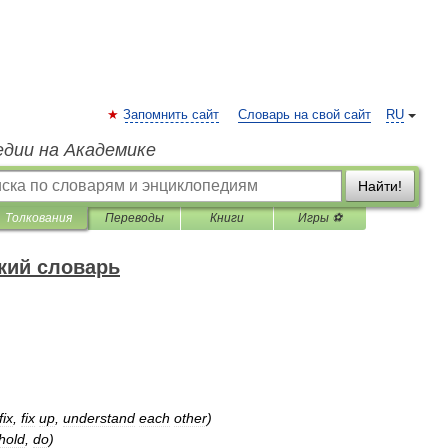
Запомнить сайт
Словарь на свой сайт
RU
едии на Академике
Найти!
Толкования
Переводы
Книги
Игры ⚽
кий словарь
fix
,
fix
up
,
understand
each
other
)
hold
,
do
)