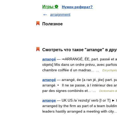
Игры ⚽
Нужен реферат?
arraignment
Полезное
Смотреть что такое "arrange" в дру
arrangé
— ⇒ARRANGÉ, ÉE, part. passé et adj. I
objets] Mis dans un ordre prévu, avec parfoi
chambre coiffée d un madras… …
Encyclopédi
arrangé
— arrangé, ée (a ran jé, jée) part. 
arrangé. • Il ne se passe, à l intérieur des a
par des signes combinés et… …
Dictionnaire d
arrange
— UK US /əˈreɪndʒ/ verb [I or T] ► 
arranged by the firm as part of a team buildi
leaders hastily arranged a meeting with ci